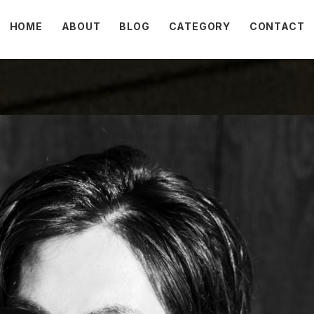
HOME
ABOUT
BLOG
CATEGORY
CONTACT