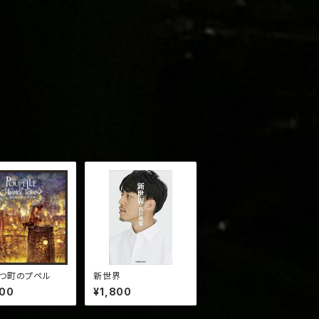
つ町のプペル
新世界
800
¥1,800