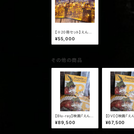
【※20冊セット】えんと
つ町のプペル (サイン入
¥55,000
り・送料込み)
その他の商品
【Blu-ray】映画『えんと
【DVD】映画『え
つ町のプペル』×10セッ
町のプペル』×10
¥89,500
¥67,500
ト