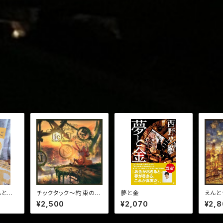
んとつ
チックタック～約束の時
夢と金
えんと
セット
計台～
¥2,500
¥2,070
¥2,