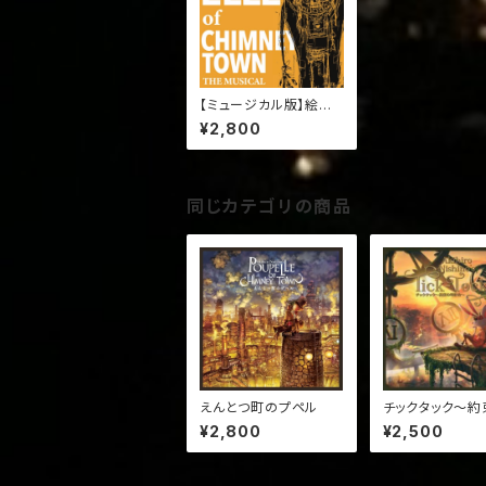
【ミュージカル版】絵本
『えんとつ町のプペル』
¥2,800
同じカテゴリの商品
えんとつ町のプペル
チックタック～約
計台～
¥2,800
¥2,500