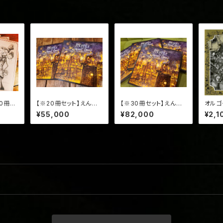
0冊セ
【※20冊セット】えんと
【※30冊セット】えんと
オルゴ
・送料込
つ町のプペル (サイン入
つ町のプペル (サイン入
¥55,000
¥82,000
¥2,1
り・送料込み)
り・送料込み)