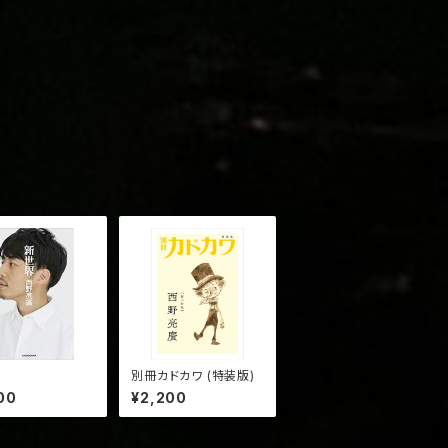
界
別冊カドカワ (特装版)
00
¥2,200