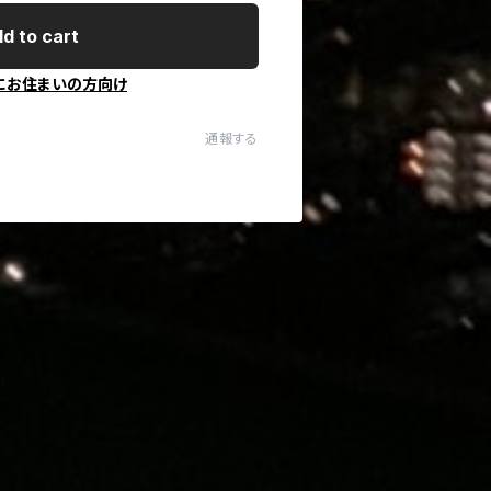
d to cart
にお住まいの方向け
通報する