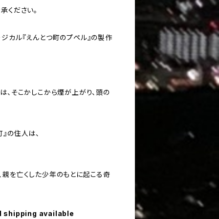
承ください。
ージカル『えんとつ町のプペル』の製作
。
では、そこかしこから煙が上がり、頭の
町』の住人は、
、親を亡くした少年のもとに起こる奇
l shipping available