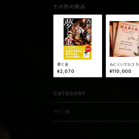
その他の商品
夢と金
みにくいマルコ 5
ット(サイン入り
¥2,070
¥110,000
み)
CATEGORY
サイン本