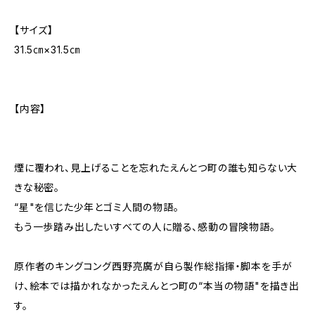
【サイズ】
31.5㎝×31.5㎝
【内容】
煙に覆われ、見上げることを忘れたえんとつ町の誰も知らない大
きな秘密。
“星"を信じた少年とゴミ人間の物語。
もう一歩踏み出したいすべての人に贈る、感動の冒険物語。
原作者のキングコング西野亮廣が自ら製作総指揮・脚本を手が
け、絵本では描かれなかったえんとつ町の“本当の物語"を描き出
す。