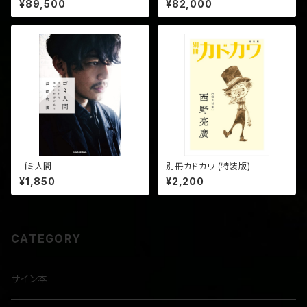
¥89,500
¥82,000
ゴミ人間
別冊カドカワ (特装版)
¥1,850
¥2,200
CATEGORY
サイン本