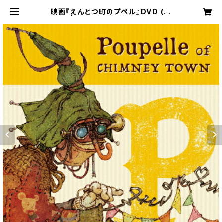
映画『えんとつ町のプペル』DVD (豪
華版) | キンコン西野のサイン本屋さ
ん