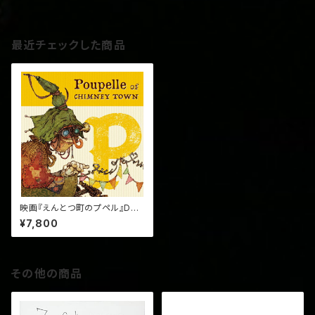
最近チェックした商品
映画『えんとつ町のプペル』DVD
(豪華版)
¥7,800
その他の商品