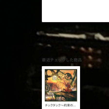
最近チェックした商品
チックタック～約束の時
計台～