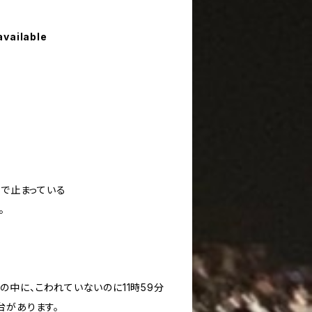
available
分で止まっている
。
中に、こわれていないのに11時59分
台があります。