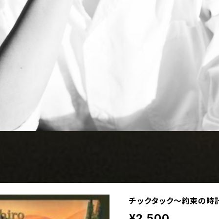
チックタック～約束の時
¥2,500