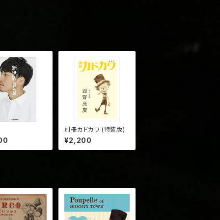
界
別冊カドカワ (特装版)
00
¥2,200