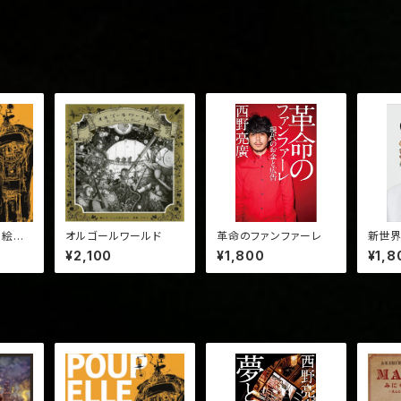
】絵本
オルゴールワールド
革命のファンファーレ
新世
ペル』
¥2,100
¥1,800
¥1,8