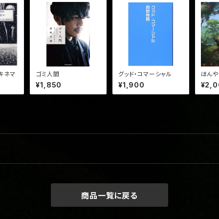
空キネマ
ゴミ人間
グッド・コマーシャル
ほんや
¥1,850
¥1,900
¥2,
商品一覧に戻る