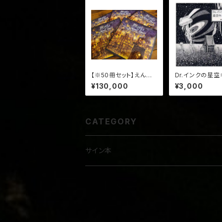
【※50冊セット】えんと
Dr.インクの星
つ町のプペル (サイン入
¥130,000
¥3,000
り・送料込み)
CATEGORY
サイン本