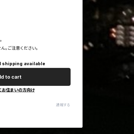
。
ん。ご注意ください。
l shipping available
d to cart
にお住まいの方向け
通報する