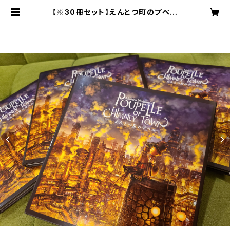
【※30冊セット】えんとつ町のプペル
(サイン入り・送料込み) | キンコン西
野のサイン本屋さん